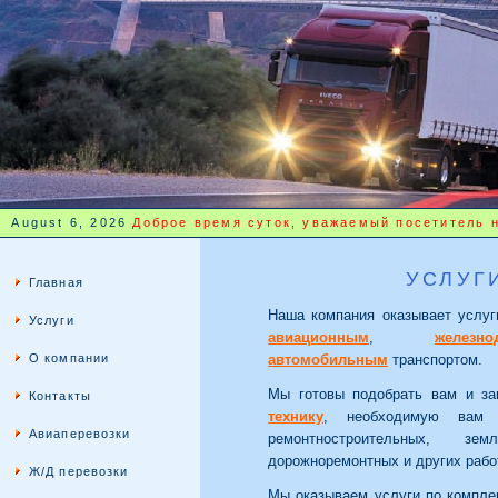
August 6, 2026
Доброе время суток, уважаемый посетитель 
УСЛУГ
Главная
Наша компания оказывает услуг
Услуги
авиационным
,
железн
О компании
автомобильным
транспортом.
Мы готовы подобрать вам и з
Контакты
технику
, необходимую вам д
Авиаперевозки
ремонтностроительных, зем
дорожноремонтных и других рабо
Ж/Д перевозки
Мы оказываем услуги по компле